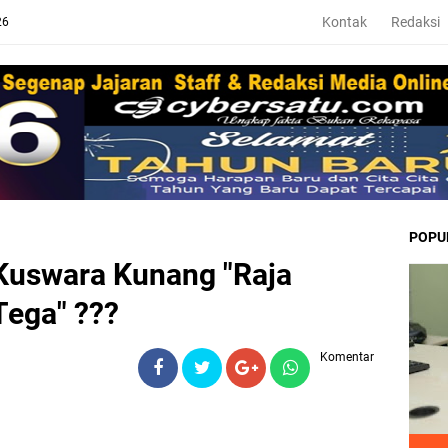
Kontak
Redaksi
26
POPU
 Kuswara Kunang "Raja
Tega" ???
Komentar