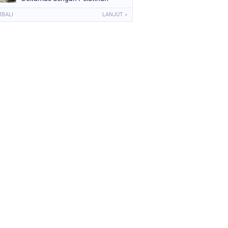
APAR dan Evakuasi
MBALI
LANJUT »