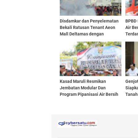
Disdamkar dan Penyelematan
BPBD S
Bekali Ratusan Tenant Aeon
Air Be
Mall Deltamas dengan
Terda
Pelatihan APAR dan Evakuasi
Ridoga
Kasad Maruli Resmikan
Genjo
Jembatan Modular Dan
Siapka
Program Pipanisasi Air Bersih
Tanah
di Tapteng