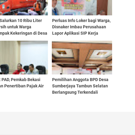
alurkan 10 Ribu Liter
Perluas Info Loker bagi Warga,
rsih untuk Warga
Disnaker Imbau Perusahaan
mpak Kekeringan di Desa
Lapor Aplikasi SIP Kerja
lih
t PAD, Pemkab Bekasi
Pemilihan Anggota BPD Desa
n Penertiban Pajak Air
Sumberjaya Tambun Selatan
Berlangsung Terkendali