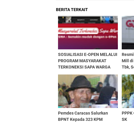
BERITA TERKAIT
SOSIALISASI E-OPEN MELALUI
Resmi
PROGRAM MASYARAKAT
Mill d
TERKONEKSI SAPA WARGA
Tbk, 
BEKASI
Dampi
Perind
Pemdes Caracas Salurkan
PPPK 
BPNT Kepada 323 KPM
SK