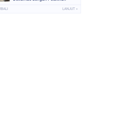
APAR dan Evakuasi
MBALI
LANJUT »