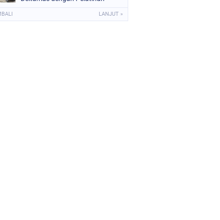
APAR dan Evakuasi
MBALI
LANJUT »