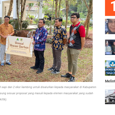
Melin
sapi dan 2 ekor kambing untuk disalurkan kepada masyarakat di Kabupaten
ngsung sesuai proposal yang masuk kepada elemen masyarakat yang sudah
4/06)
.