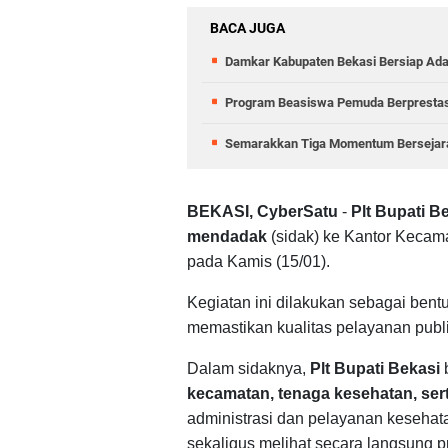
BACA JUGA
Damkar Kabupaten Bekasi Bersiap Adak
Program Beasiswa Pemuda Berprestas
Semarakkan Tiga Momentum Bersejarah
BEKASI, CyberSatu
-
Plt Bupati B
mendadak
(sidak) ke Kantor Keca
pada Kamis (15/01).
Kegiatan ini dilakukan sebagai ben
memastikan kualitas pelayanan publi
Dalam sidaknya,
Plt Bupati Bekasi
kecamatan, tenaga kesehatan, se
administrasi dan pelayanan kesehata
sekaligus melihat secara langsung 