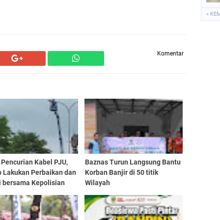
« KE
Komentar
 Pencurian Kabel PJU,
Baznas Turun Langsung Bantu
b Lakukan Perbaikan dan
Korban Banjir di 50 titik
i bersama Kepolisian
Wilayah