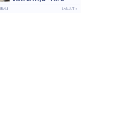
APAR dan Evakuasi
MBALI
LANJUT »