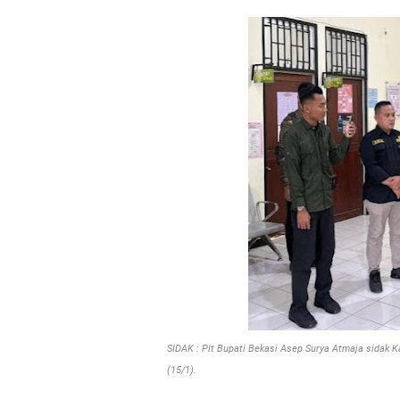
SIDAK : Plt Bupati Bekasi Asep Surya Atmaja sida
(15/1).